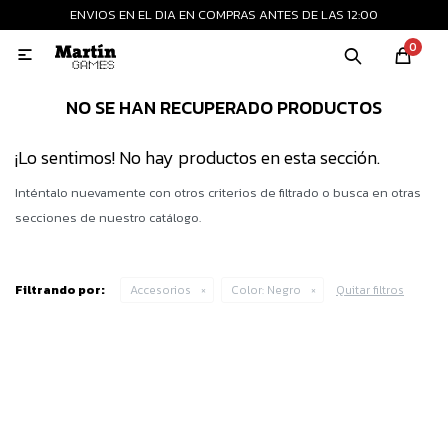
ENVIOS EN EL DIA EN COMPRAS ANTES DE LAS 12:00
MI CUENTA
0

Playstation
Xbox
Nintendo
Retro
NO SE HAN RECUPERADO PRODUCTOS
¡Lo sentimos! No hay productos en esta sección.
Consolas nuevas
Inténtalo nuevamente con otros criterios de filtrado o busca en otras
secciones de nuestro catálogo.
Consolas recertificadas
Filtrando por:
Accesorios
Color:
Negro
Quitar filtros
Juegos
Accesorios