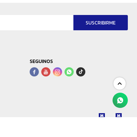
SUSCRIBIRME
SEGUINOS



