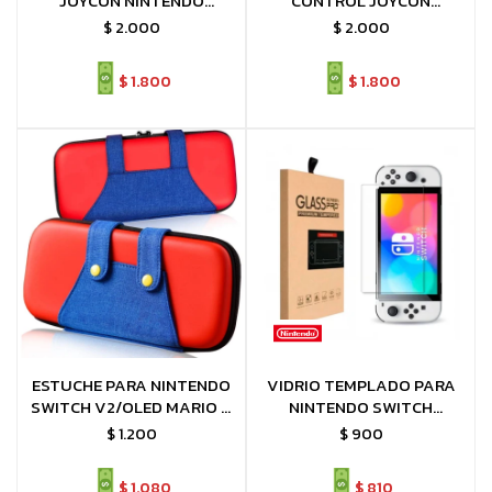
JOYCON NINTENDO
CONTROL JOYCON
SWITCH MANDO JOYSTICK
NINTENDO SWITCH X2
$
2.000
$
2.000
$
1.800
$
1.800
ESTUCHE PARA NINTENDO
VIDRIO TEMPLADO PARA
SWITCH V2/OLED MARIO Y
NINTENDO SWITCH
LUIGI
V2/OLED
$
1.200
$
900
$
1.080
$
810