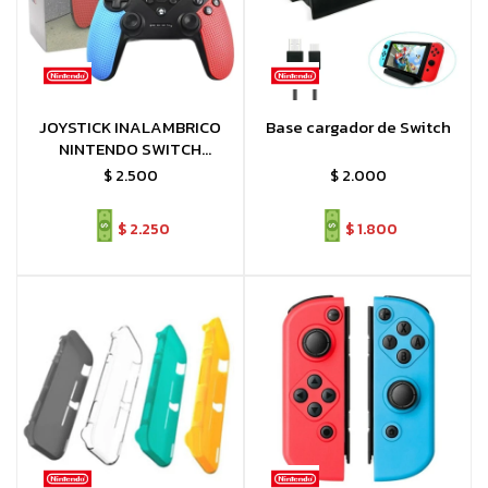
JOYSTICK INALAMBRICO
Base cargador de Switch
NINTENDO SWITCH
COMPATIBLE
$
2.500
$
2.000
$
2.250
$
1.800