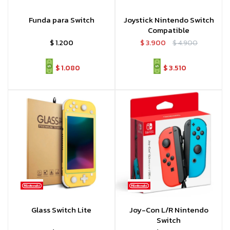
Funda para Switch
Joystick Nintendo Switch
Compatible
$
1.200
$
3.900
$
4.900
$
1.080
$
3.510
Glass Switch Lite
Joy-Con L/R Nintendo
Switch