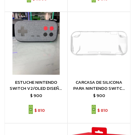
ESTUCHE NINTENDO
CARCASA DE SILICONA
SWITCH V2/OLED DISEÑO
PARA NINTENDO SWITCH
CONTROL
V2
$
900
$
900
$
810
$
810