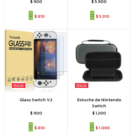
$
900
$
5.900
$
810
$
5.310
Glass Switch V2
Estuche de Nintendo
Switch
$
900
$
1.200
$
810
$
1.080