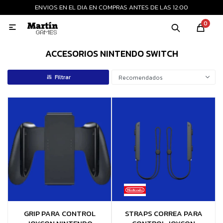
ENVIOS EN EL DIA EN COMPRAS ANTES DE LAS 12:00
MI CUENTA
0

Playstation
Xbox
Nintendo
Retro
ACCESORIOS NINTENDO SWITCH
Recomendados
Consolas nuevas
Consolas recertificadas
Juegos
Accesorios
GRIP PARA CONTROL
STRAPS CORREA PARA