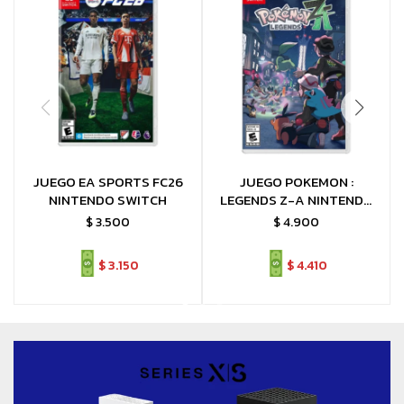
JUEGO EA SPORTS FC26
JUEGO POKEMON :
NINTENDO SWITCH
LEGENDS Z-A NINTENDO
SWITCH LEYENDAS Z-A
$
3.500
$
4.900
$
3.150
$
4.410