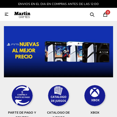
ENVIOS EN EL DIA EN COMPRAS ANTES DE LAS 12:00
MI CUENTA
0

Playstation
Xbox
Nintendo
Retro
Consolas nuevas
Consolas recertificadas
Juegos
Accesorios
PARTE DE PAGO Y
CATALOGO DE
XBOX