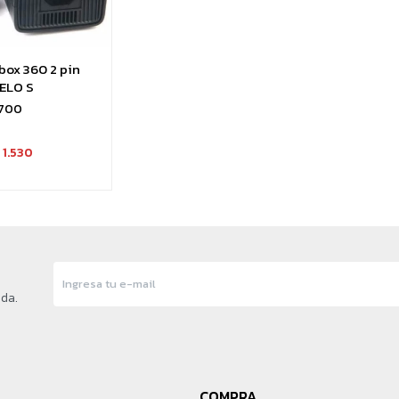
box 360 2 pin
ELO S
.700
1.530
nda.
COMPRA