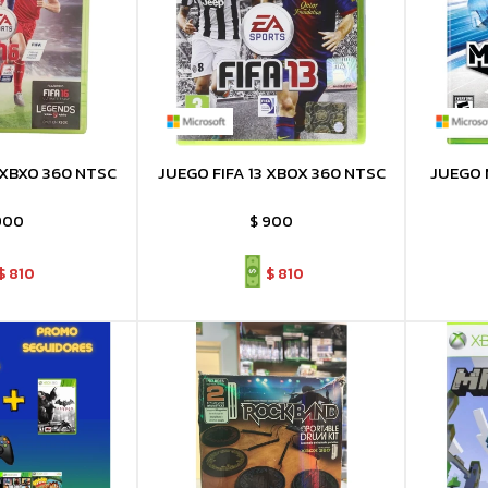
 XBXO 360 NTSC
JUEGO FIFA 13 XBOX 360 NTSC
JUEGO 
900
$
900
$
810
$
810