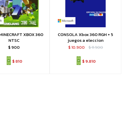
MINECRAFT XBOX 360
CONSOLA Xbox 360 RGH + 5
NTSC
juegos a eleccion
$
900
$
10.900
$
11.900
$
810
$
9.810