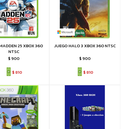
MADDEN 25 XBOX 360
JUEGO HALO 3 XBOX 360 NTSC
NTSC
$
900
$
900
$
810
$
810