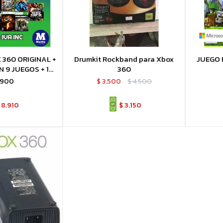
360 ORIGINAL +
Drumkit Rockband para Xbox
JUEGO 
 9 JUEGOS + 1
360
 FISICO
.900
$
3.500
$
4.500
8.910
$
3.150