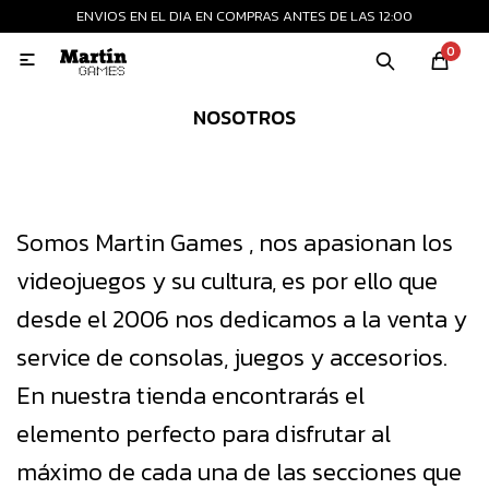
ENVIOS EN EL DIA EN COMPRAS ANTES DE LAS 12:00
MI CUENTA
0

Playstation
Xbox
Nintendo
Retro
NOSOTROS
Consolas nuevas
Somos Martin Games , nos apasionan los
Consolas recertificadas
videojuegos y su cultura, es por ello que
desde el 2006 nos dedicamos a la venta y
Juegos
service de consolas, juegos y accesorios.
En nuestra tienda encontrarás el
Accesorios
elemento perfecto para disfrutar al
máximo de cada una de las secciones que