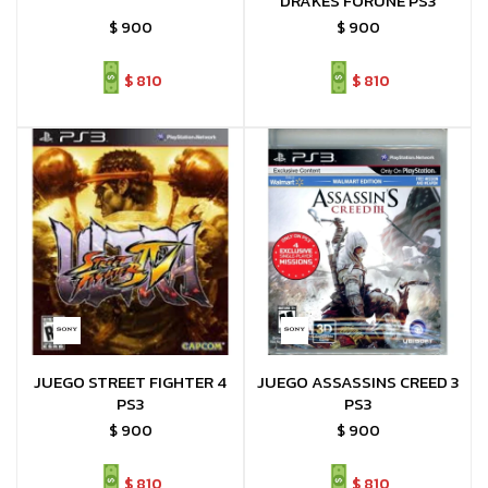
DRAKES FORUNE PS3
$
900
$
900
$
810
$
810
JUEGO STREET FIGHTER 4
JUEGO ASSASSINS CREED 3
PS3
PS3
$
900
$
900
$
810
$
810