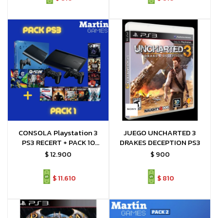
CONSOLA Playstation 3
JUEGO UNCHARTED 3
PS3 RECERT + PACK 10
DRAKES DECEPTION PS3
JUEGOS FC26 MOD
$
12.900
$
900
$
11.610
$
810