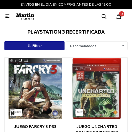
ENVIOS EN EL DIA EN COMPRAS ANTES DE LAS 12:00
MI CUENTA
0

Playstation
Xbox
Nintendo
Retro
PLAYSTATION 3 RECERTIFICADA
Recomendados
Consolas nuevas
Consolas recertificadas
Juegos
Accesorios
JUEGO FARCRY 3 PS3
JUEGO UNCHARTED