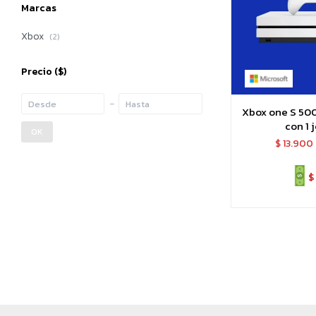
Marcas
Xbox
(2)
Precio
($)
Xbox one S 50
con 1 
OK
$
13.900
$