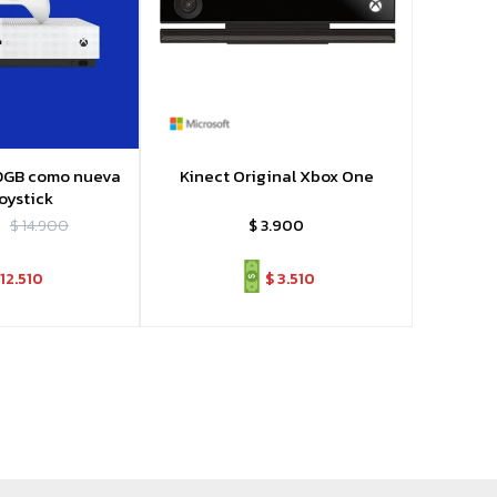
0GB como nueva
Kinect Original Xbox One
joystick
$
14.900
$
3.900
12.510
$
3.510