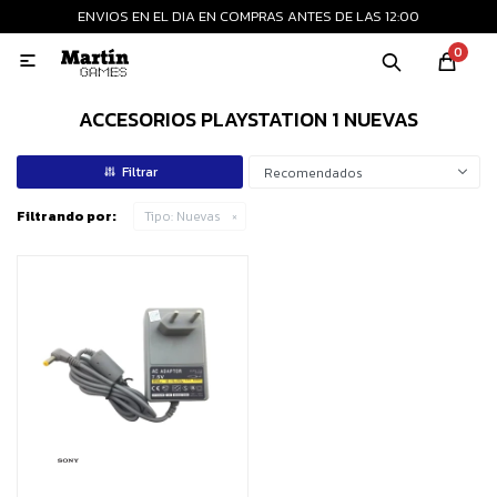
ENVIOS EN EL DIA EN COMPRAS ANTES DE LAS 12:00
MI CUENTA
0

Playstation
Xbox
Nintendo
Retro
ACCESORIOS PLAYSTATION 1 NUEVAS
Recomendados
Consolas nuevas
Filtrando por:
Tipo:
Nuevas
Consolas recertificadas
Juegos
Accesorios