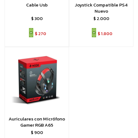
Cable Usb
Joystick Compatible PS4
Nuevo
$
300
$
2.000
$
270
$
1.800
Auriculares con Micrófono
Gamer RGB A65
$
900