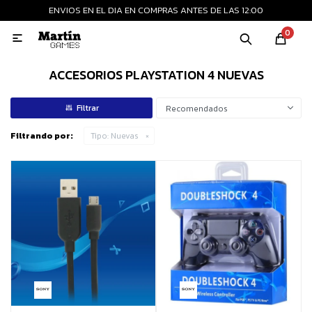
ENVIOS EN EL DIA EN COMPRAS ANTES DE LAS 12:00
MI CUENTA
0

Playstation
Xbox
Nintendo
Retro
ACCESORIOS PLAYSTATION 4 NUEVAS
Recomendados
Consolas nuevas
Filtrando por:
Tipo:
Nuevas
Consolas recertificadas
Juegos
Accesorios