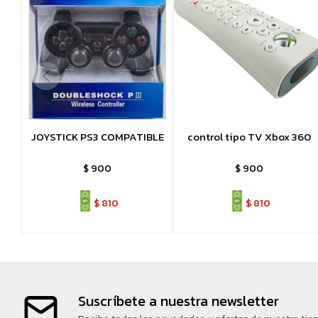
JOYSTICK PS3 COMPATIBLE
control tipo TV Xbox 360
$
900
$
900
$
810
$
810
Suscríbete a nuestra newsletter