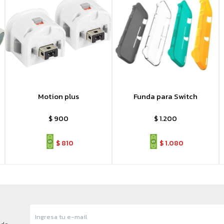
Motion plus
Funda para Switch
$
900
$
1.200
$
810
$
1.080