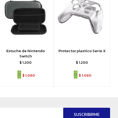
Estuche de Nintendo
Protector plastico Serie X
Switch
$
1.200
$
1.200
$
1.080
$
1.080
SUSCRIBIRME