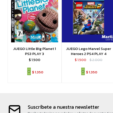
JUEGO Little Big Planet 1
JUEGO Lego Marvel Super
PS3 PLAY 3
Heroes 2 PS4 PLAY 4
$
1.500
$
1.500
$
2.000
$
1.350
$
1.350
Suscríbete a nuestra newsletter