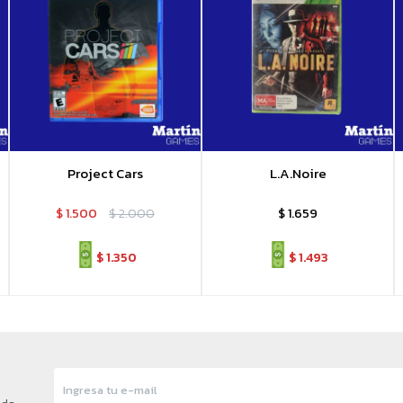
Project Cars
L.A.Noire
$
1.500
$
2.000
$
1.659
$
1.350
$
1.493