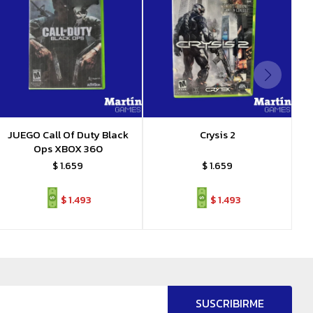
JUEGO Call Of Duty Black
Crysis 2
Ops XBOX 360
$
1.659
$
1.659
$
1.493
$
1.493
SUSCRIBIRME