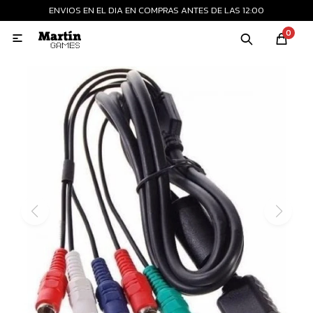
ENVIOS EN EL DIA EN COMPRAS ANTES DE LAS 12:00
MI CUENTA
0

Playstation
Xbox
Nintendo
Retro
Consolas nuevas
Consolas recertificadas
Juegos
Accesorios