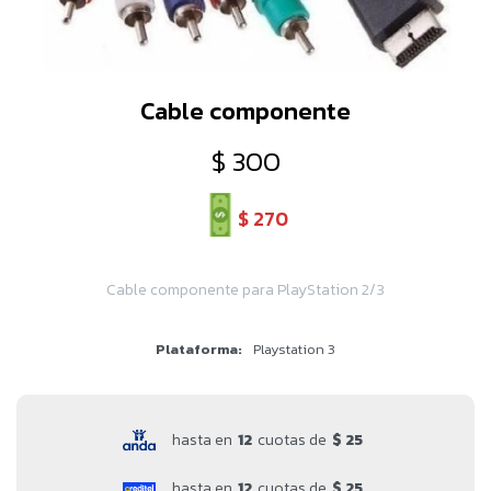
Cable componente
$
300
$
270
Cable componente para PlayStation 2/3
Plataforma
Playstation 3
hasta en
12
cuotas de
$ 25
hasta en
12
cuotas de
$ 25