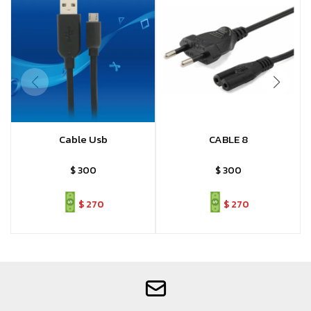
Cable Usb
CABLE 8
$
300
$
300
$
270
$
270