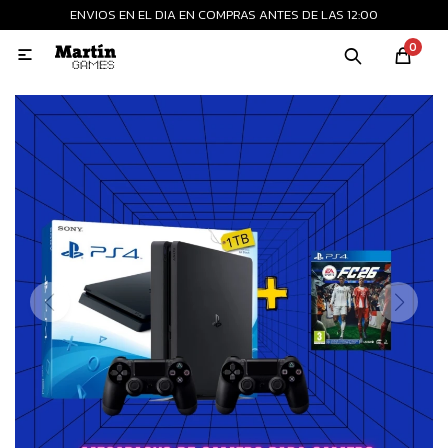
ENVIOS EN EL DIA EN COMPRAS ANTES DE LAS 12:00
MI CUENTA
0

Playstation
Xbox
Nintendo
Retro
Consolas nuevas
Consolas recertificadas
Juegos
Accesorios