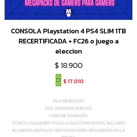
CONSOLA Playstation 4 PS4 SLIM 1TB
RECERTIFICADA + FC26 o juego a
eleccion
$
18.900
$
17.010
PS4 1TB RECERT
DOS JOYSTICKS NUEVOS
1 AÑO DE GARANTÍA
FC26 (O CUALQUIER TITULO A ELECCION) DIGITAL INCLUIDO
40 JUEGOS DIGITALES GRATUITOS PARA DESCARGAR EN LA