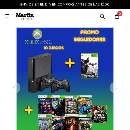
ENVIOS EN EL DIA EN COMPRAS ANTES DE LAS 12:00
MI CUENTA
0

Playstation
Xbox
Nintendo
Retro
Consolas nuevas
Consolas recertificadas
Juegos
Accesorios