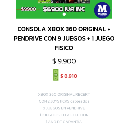
CONSOLA XBOX 360 ORIGINAL +
PENDRIVE CON 9 JUEGOS + 1 JUEGO
FISICO
$
9.900
$
8.910
XBOX 360 ORIGINAL RECERT
CON 2 JOYSTICKS cableados
9 JUEGOS EN PENDRIVE
1 JUEGO FISICO A ELECCION
1 AÑO DE GARANTÍA