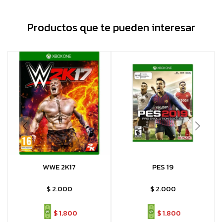
Productos que te pueden interesar
WWE 2K17
PES 19
$
2.000
$
2.000
$
1.800
$
1.800