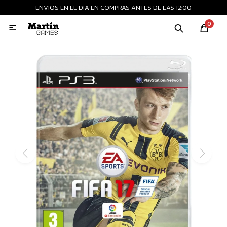
ENVIOS EN EL DIA EN COMPRAS ANTES DE LAS 12:00
MI CUENTA
0

Playstation
Xbox
Nintendo
Retro
Consolas nuevas
Consolas recertificadas
Juegos
Accesorios