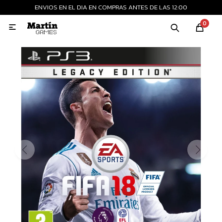
ENVIOS EN EL DIA EN COMPRAS ANTES DE LAS 12:00
MI CUENTA
0

Playstation
Xbox
Nintendo
Retro
Consolas nuevas
Consolas recertificadas
Juegos
Accesorios