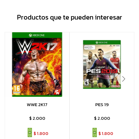
Productos que te pueden interesar
WWE 2K17
PES 19
$
2.000
$
2.000
$
1.800
$
1.800