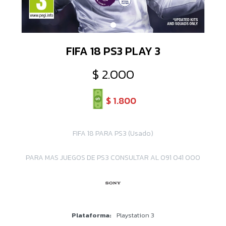
FIFA 18 PS3 PLAY 3
$
2.000
$
1.800
FIFA 18 PARA PS3 (Usado)
PARA MAS JUEGOS DE PS3 CONSULTAR AL 091 041 000
Plataforma
Playstation 3