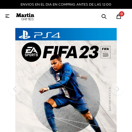
ENVIOS EN EL DIA EN COMPRAS ANTES DE LAS 12:00
MI CUENTA
0

Playstation
Xbox
Nintendo
Retro
Consolas nuevas
Consolas recertificadas
Juegos
Accesorios