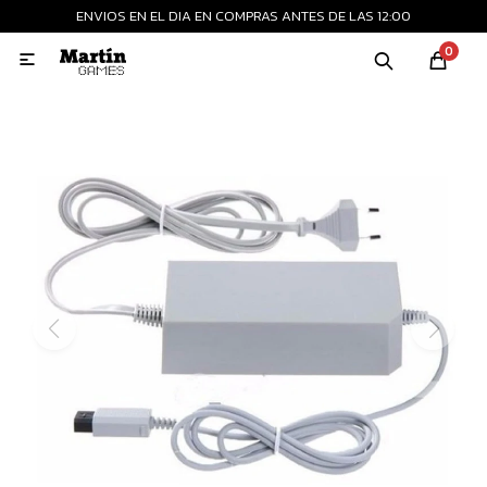
ENVIOS EN EL DIA EN COMPRAS ANTES DE LAS 12:00
MI CUENTA
0

Playstation
Xbox
Nintendo
Retro
Consolas nuevas
Consolas recertificadas
Juegos
Accesorios