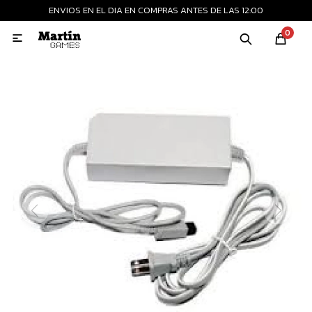
ENVIOS EN EL DIA EN COMPRAS ANTES DE LAS 12:00
MI CUENTA
0

Playstation
Xbox
Nintendo
Retro
Consolas nuevas
Consolas recertificadas
Juegos
Accesorios