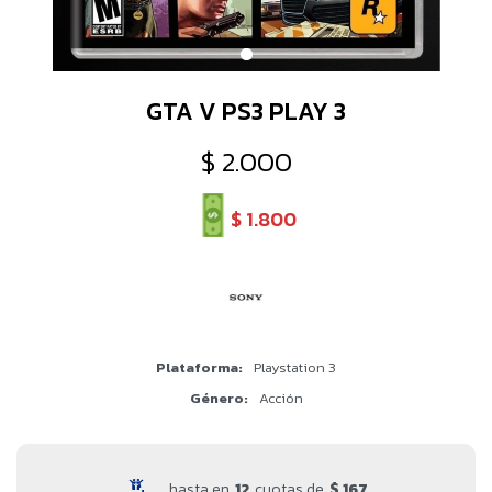
GTA V PS3 PLAY 3
$
2.000
$
1.800
Plataforma
Playstation 3
Género
Acción
hasta en
12
cuotas de
$ 167