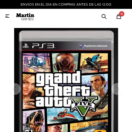
ENVIOS EN EL DIA EN COMPRAS ANTES DE LAS 12:00
MI CUENTA
0

Playstation
Xbox
Nintendo
Retro
Consolas nuevas
Consolas recertificadas
Juegos
Accesorios