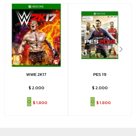
WWE 2K17
PES 19
$
2.000
$
2.000
$
1.800
$
1.800