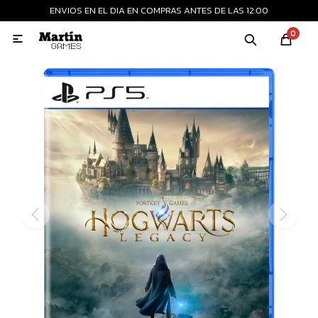
ENVIOS EN EL DIA EN COMPRAS ANTES DE LAS 12:00
MI CUENTA
0

Playstation
Xbox
Nintendo
Retro
Consolas nuevas
Consolas recertificadas
Juegos
Accesorios