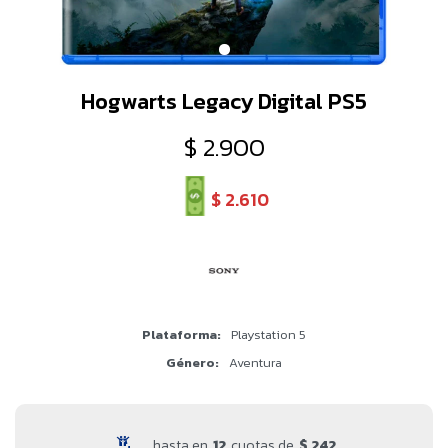
Hogwarts Legacy Digital PS5
$
2.900
$
2.610
Plataforma
Playstation 5
Género
Aventura
hasta en
12
cuotas de
$ 242