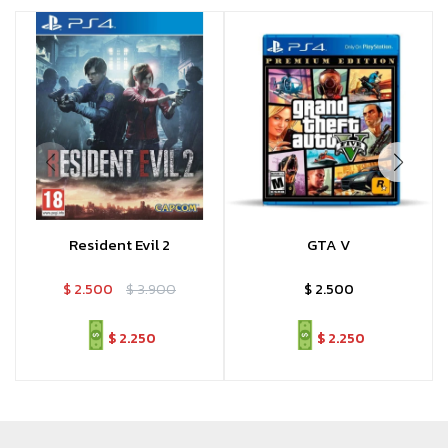
Resident Evil 2
GTA V
$
2.500
$
3.900
$
2.500
$
2.250
$
2.250