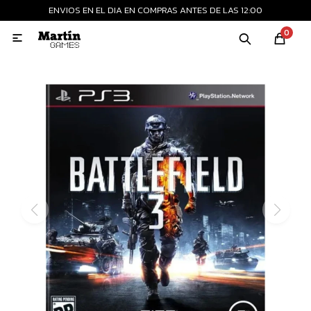
ENVIOS EN EL DIA EN COMPRAS ANTES DE LAS 12:00
MI CUENTA
0

Playstation
Xbox
Nintendo
Retro
Consolas nuevas
Consolas recertificadas
Juegos
Accesorios