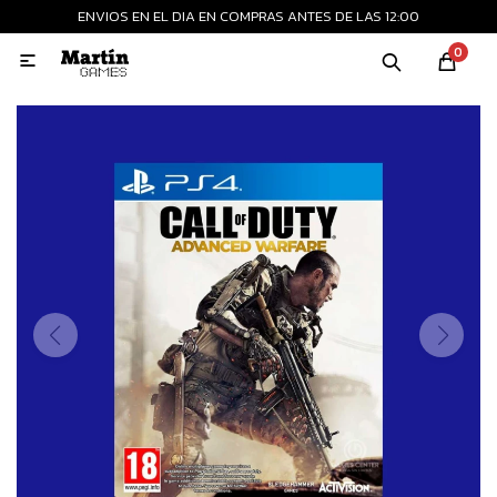
ENVIOS EN EL DIA EN COMPRAS ANTES DE LAS 12:00
MI CUENTA
0

Playstation
Xbox
Nintendo
Retro
Consolas nuevas
Consolas recertificadas
Juegos
Accesorios