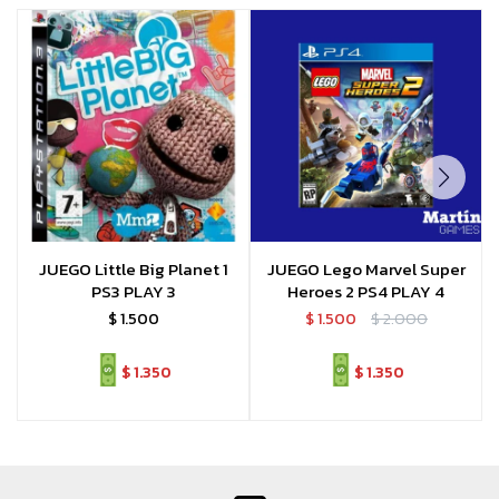
JUEGO Little Big Planet 1
JUEGO Lego Marvel Super
PS3 PLAY 3
Heroes 2 PS4 PLAY 4
$
1.500
$
1.500
$
2.000
$
1.350
$
1.350