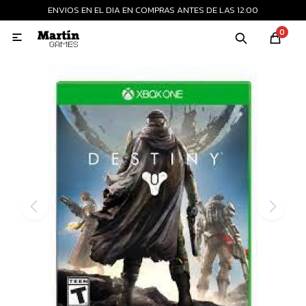
ENVIOS EN EL DIA EN COMPRAS ANTES DE LAS 12:00
MI CUENTA
0

Playstation
Xbox
Nintendo
Retro
Consolas nuevas
Consolas recertificadas
Juegos
Accesorios