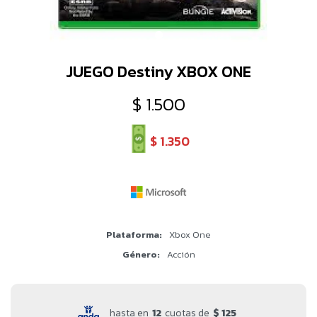
JUEGO Destiny XBOX ONE
$
1.500
$
1.350
Plataforma
Xbox One
Género
Acción
hasta en
12
cuotas de
$ 125