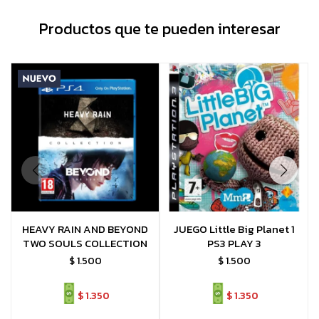
Productos que te pueden interesar
HEAVY RAIN AND BEYOND
JUEGO Little Big Planet 1
TWO SOULS COLLECTION
PS3 PLAY 3
$
1.500
$
1.500
$
1.350
$
1.350