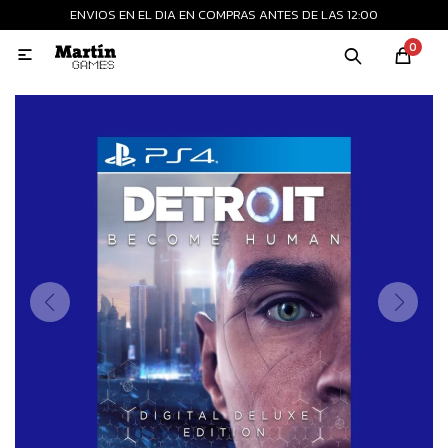
ENVIOS EN EL DIA EN COMPRAS ANTES DE LAS 12:00
MI CUENTA
0

Playstation
Xbox
Nintendo
Retro
Consolas nuevas
Consolas recertificadas
Juegos
Accesorios