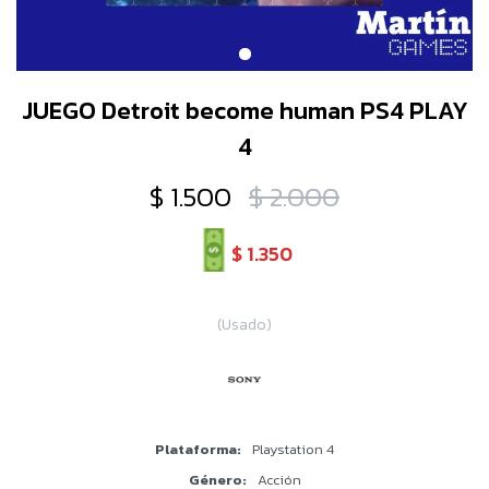
JUEGO Detroit become human PS4 PLAY
4
$
1.500
$
2.000
$
1.350
(Usado)
Plataforma
Playstation 4
Género
Acción