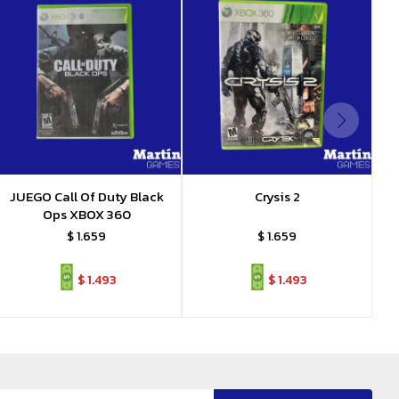
JUEGO Call Of Duty Black
Crysis 2
Ops XBOX 360
$
1.659
$
1.659
$
1.493
$
1.493