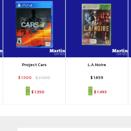
Project Cars
L.A.Noire
$
1.500
$
2.000
$
1.659
$
1.350
$
1.493