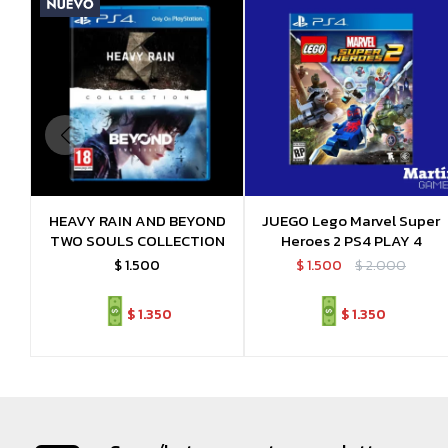
HEAVY RAIN AND BEYOND
JUEGO Lego Marvel Super
TWO SOULS COLLECTION
Heroes 2 PS4 PLAY 4
$
1.500
$
1.500
$
2.000
$
1.350
$
1.350