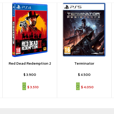
Red Dead Redemption 2
Terminator
$
3.900
$
4.500
$
3.510
$
4.050