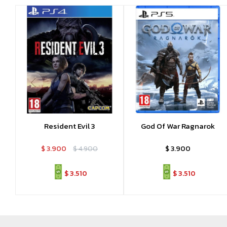
Resident Evil 3
God Of War Ragnarok
$
3.900
$
4.900
$
3.900
$
3.510
$
3.510