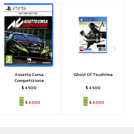
Assetto Corsa
Ghost Of Tsushima
Competizione
$
4.500
$
4.500
$
4.050
$
4.050