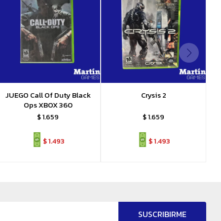
JUEGO Call Of Duty Black
Crysis 2
Ops XBOX 360
$
1.659
$
1.659
$
1.493
$
1.493
SUSCRIBIRME