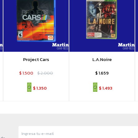
Project Cars
L.A.Noire
$
1.500
$
2.000
$
1.659
$
1.350
$
1.493