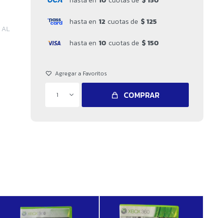
hasta en
10
cuotas de
$ 150
hasta en
12
cuotas de
$ 125
 AL
hasta en
10
cuotas de
$ 150
COMPRAR
1