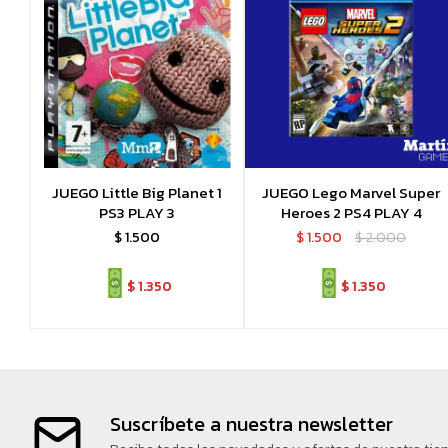
JUEGO Little Big Planet 1
JUEGO Lego Marvel Super
PS3 PLAY 3
Heroes 2 PS4 PLAY 4
$
1.500
$
1.500
$
2.000
$
1.350
$
1.350
Suscríbete a nuestra newsletter