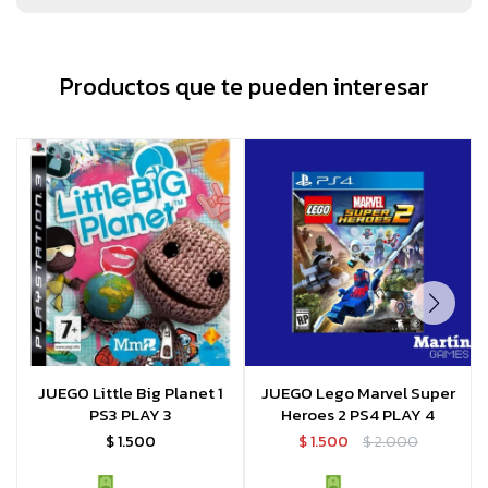
Productos que te pueden interesar
JUEGO Little Big Planet 1
JUEGO Lego Marvel Super
PS3 PLAY 3
Heroes 2 PS4 PLAY 4
$
1.500
$
1.500
$
2.000