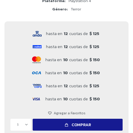
Plataforma
Playstation 4
Género
Terror
hasta en
12
cuotas de
$ 125
hasta en
12
cuotas de
$ 125
hasta en
10
cuotas de
$ 150
hasta en
10
cuotas de
$ 150
hasta en
12
cuotas de
$ 125
hasta en
10
cuotas de
$ 150
1
COMPRAR