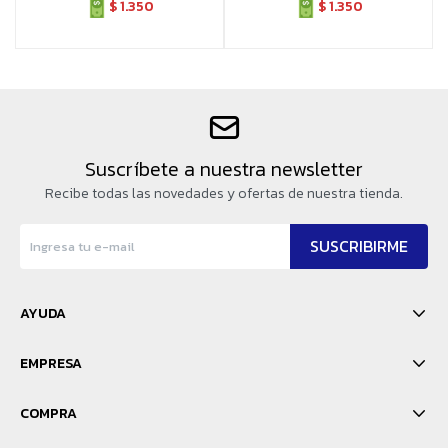
$
1.350
$
1.350
Suscríbete a nuestra newsletter
Recibe todas las novedades y ofertas de nuestra tienda.
SUSCRIBIRME
AYUDA
EMPRESA
COMPRA