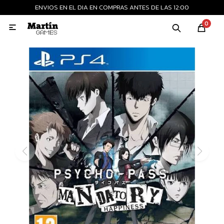
ENVIOS EN EL DIA EN COMPRAS ANTES DE LAS 12:00
MI CUENTA
0

Playstation
Xbox
Nintendo
Retro
Consolas nuevas
Consolas recertificadas
Juegos
Accesorios