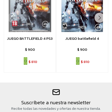
JUEGO BATTLEFIELD 4 PS3
JUEGO battlefield 4
$
900
$
900
$
810
$
810
Suscríbete a nuestra newsletter
Recibe todas las novedades y ofertas de nuestra tienda.