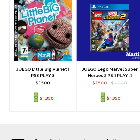
JUEGO Little Big Planet 1
JUEGO Lego Marvel Super
PS3 PLAY 3
Heroes 2 PS4 PLAY 4
$
1.500
$
1.500
$
2.000
$
1.350
$
1.350