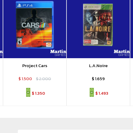
Project Cars
L.A.Noire
$
1.500
$
2.000
$
1.659
$
1.350
$
1.493