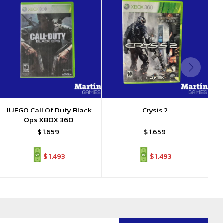
JUEGO Call Of Duty Black
Crysis 2
Ops XBOX 360
$
1.659
$
1.659
$
1.493
$
1.493