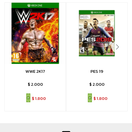
WWE 2K17
PES 19
$
2.000
$
2.000
$
1.800
$
1.800