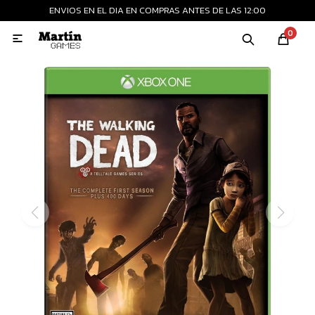
ENVIOS EN EL DIA EN COMPRAS ANTES DE LAS 12:00
MI CUENTA
0

Playstation
Xbox
Nintendo
Retro
Consolas nuevas
Consolas recertificadas
Juegos
Accesorios