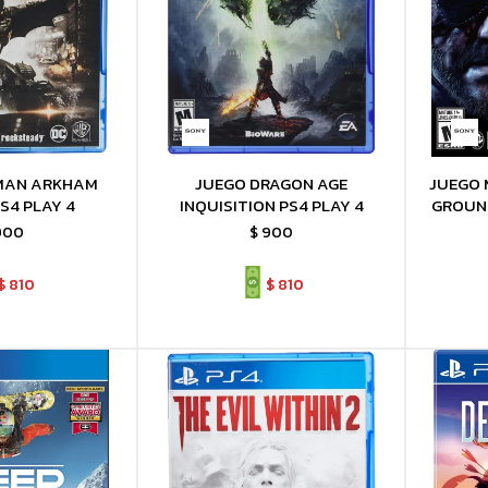
MAN ARKHAM
JUEGO DRAGON AGE
JUEGO 
S4 PLAY 4
INQUISITION PS4 PLAY 4
GROUND
900
$
900
$
810
$
810