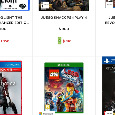
G LIGHT THE
JUEGO KNACK PS4 PLAY 4
JU
HANCED EDITION
REVO
PLAY 4
.500
$
900
1.350
$
810