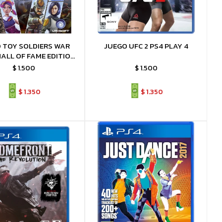
 TOY SOLDIERS WAR
JUEGO UFC 2 PS4 PLAY 4
ALL OF FAME EDITION
PS4
$
1.500
$
1.500
$
1.350
$
1.350