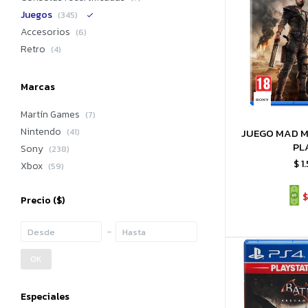
Juegos
(345)
Accesorios
(6)
Retro
(4)
Marcas
Martín Games
(7)
Nintendo
JUEGO MAD M
(41)
PL
Sony
(238)
$
1
Xbox
(59)
$
Precio
($)
OK
Especiales