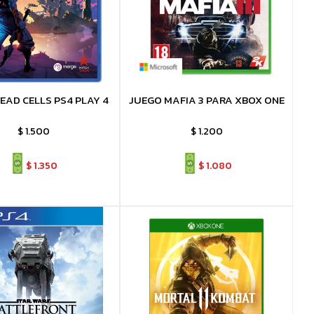
EAD CELLS PS4 PLAY 4
JUEGO MAFIA 3 PARA XBOX ONE
$
1.500
$
1.200
$
1.350
$
1.080