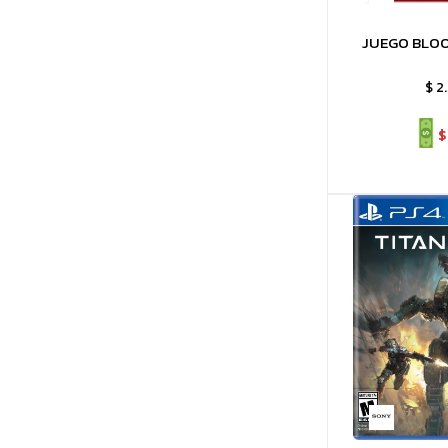
JUEGO BLO
$
2
$