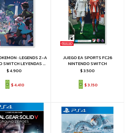
OKEMON : LEGENDS Z-A
JUEGO EA SPORTS FC26
O SWITCH LEYENDAS Z-
NINTENDO SWITCH
A
$
4.900
$
3.500
$
4.410
$
3.150