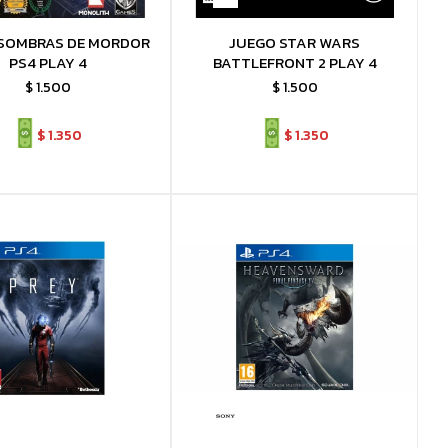
SOMBRAS DE MORDOR
JUEGO STAR WARS
PS4 PLAY 4
BATTLEFRONT 2 PLAY 4
$
1.500
$
1.500
$
1.350
$
1.350