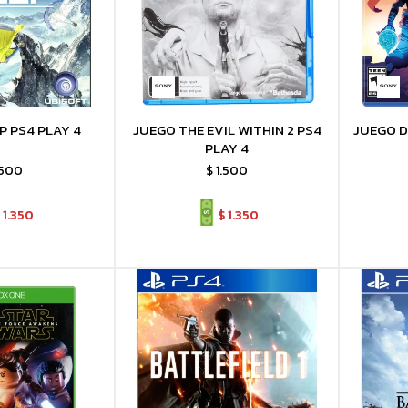
P PS4 PLAY 4
JUEGO THE EVIL WITHIN 2 PS4
JUEGO D
PLAY 4
.500
$
1.500
1.350
$
1.350