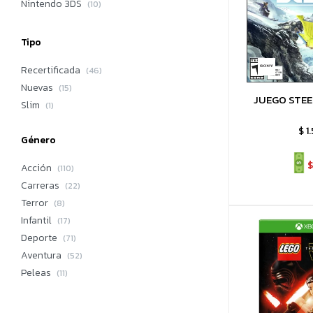
Nintendo 3DS
(10)
Tipo
Recertificada
(46)
Nuevas
(15)
JUEGO STEE
Slim
(1)
$
1
Género
$
Acción
(110)
Carreras
(22)
Terror
(8)
Infantil
(17)
Deporte
(71)
Aventura
(52)
Peleas
(11)