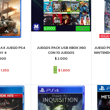
AX JUEGO PS4
JUEGOS PACK USB XBOX 360
JUEGO P
AY 4
CON 10 JUEGOS
NINTEND
.500
$
2.000
1.350
$
1.800