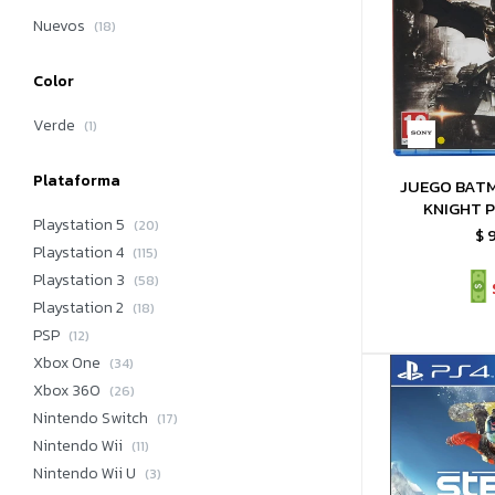
Nuevos
(18)
Color
Verde
(1)
Plataforma
JUEGO BAT
KNIGHT P
Playstation 5
(20)
$
Playstation 4
(115)
Playstation 3
(58)
Playstation 2
(18)
PSP
(12)
Xbox One
(34)
Xbox 360
(26)
Nintendo Switch
(17)
Nintendo Wii
(11)
Nintendo Wii U
(3)