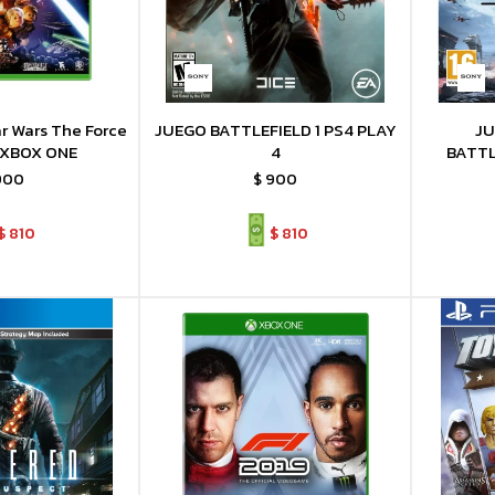
r Wars The Force
JUEGO BATTLEFIELD 1 PS4 PLAY
JU
 XBOX ONE
4
BATTL
900
$
900
$
810
$
810