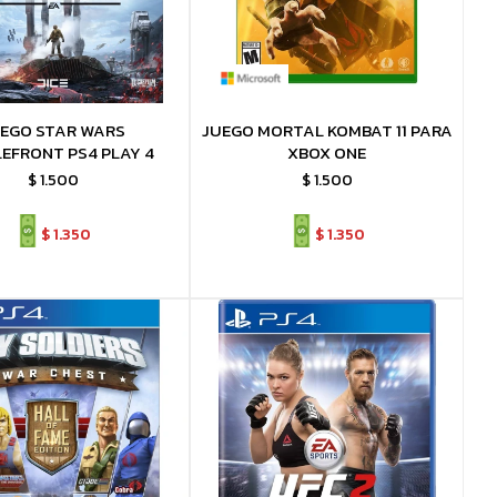
EGO STAR WARS
JUEGO MORTAL KOMBAT 11 PARA
EFRONT PS4 PLAY 4
XBOX ONE
$
1.500
$
1.500
$
1.350
$
1.350