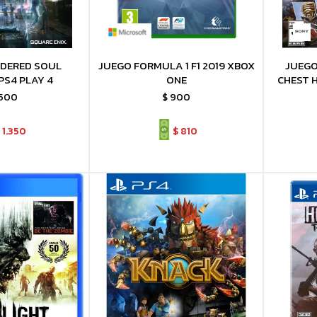
DERED SOUL
JUEGO FORMULA 1 F1 2019 XBOX
JUEGO
PS4 PLAY 4
ONE
CHEST H
.500
$
900
1.350
$
810