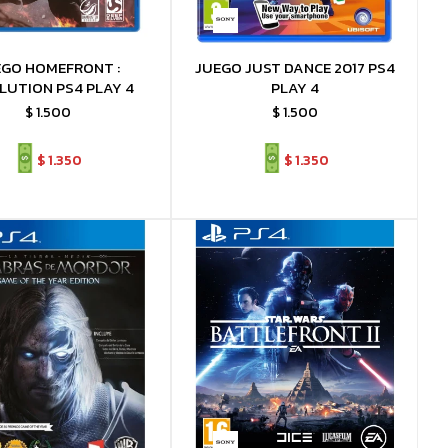
EGO HOMEFRONT :
JUEGO JUST DANCE 2017 PS4
LUTION PS4 PLAY 4
PLAY 4
$
1.500
$
1.500
$
1.350
$
1.350