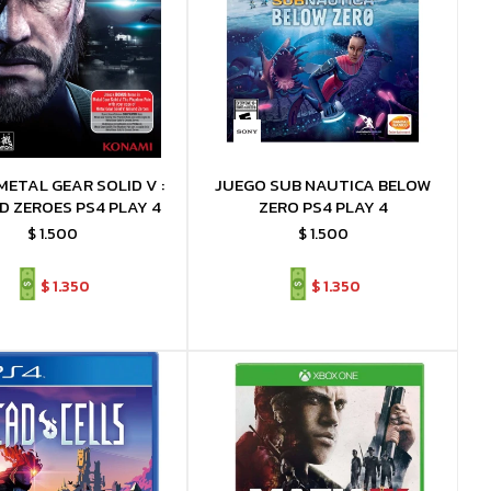
METAL GEAR SOLID V :
JUEGO SUB NAUTICA BELOW
 ZEROES PS4 PLAY 4
ZERO PS4 PLAY 4
$
1.500
$
1.500
$
1.350
$
1.350