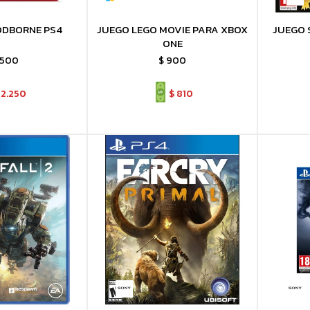
ODBORNE PS4
JUEGO LEGO MOVIE PARA XBOX
JUEGO 
ONE
.500
$
900
2.250
$
810