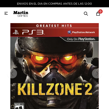
ENVIOS EN EL DIA EN COMPRAS ANTES DE LAS 12:00
MI CUENTA
0

Playstation
Xbox
Nintendo
Retro
Consolas nuevas
Consolas recertificadas
Juegos
Accesorios