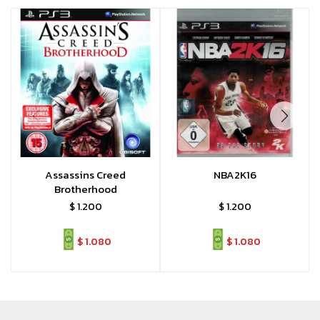
Assassins Creed
NBA2K16
Brotherhood
$
1.200
$
1.200
$
1.080
$
1.080