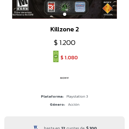
Killzone 2
$
1.200
$
1.080
Plataforma
Playstation 3
Género
Acción
hasta en
12
cuotas de
$ 100