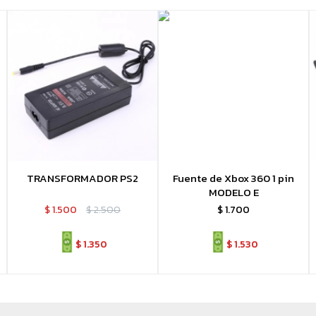
TRANSFORMADOR PS2
Fuente de Xbox 360 1 pin
MODELO E
$
1.500
$
2.500
$
1.700
$
1.350
$
1.530