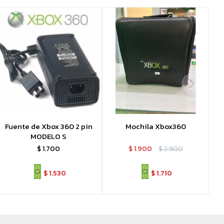
Fuente de Xbox 360 2 pin
Mochila Xbox360
MODELO S
$
1.700
$
1.900
$
2.900
$
1.530
$
1.710