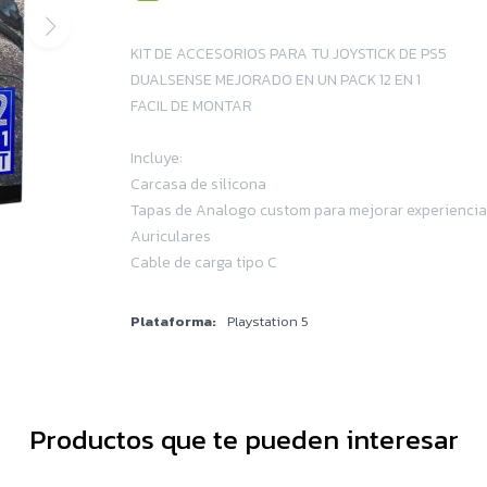
KIT DE ACCESORIOS PARA TU JOYSTICK DE PS5
DUALSENSE MEJORADO EN UN PACK 12 EN 1
FACIL DE MONTAR
Incluye:
Carcasa de silicona
Tapas de Analogo custom para mejorar experiencia
Auriculares
Cable de carga tipo C
Plataforma
Playstation 5
Productos que te pueden interesar