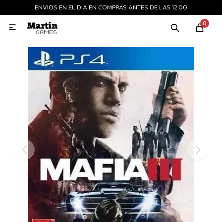
ENVIOS EN EL DIA EN COMPRAS ANTES DE LAS 12:00
MI CUENTA
0

Playstation
Xbox
Nintendo
Retro
Consolas nuevas
Consolas recertificadas
Juegos
Accesorios