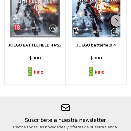
JUEGO BATTLEFIELD 4 PS3
JUEGO battlefield 4
$
900
$
900
$
810
$
810
Suscríbete a nuestra newsletter
Recibe todas las novedades y ofertas de nuestra tienda.