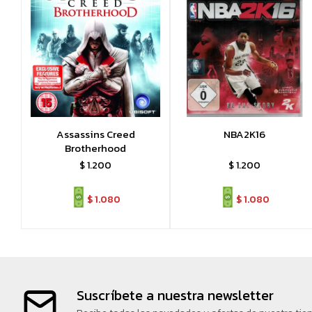
Assassins Creed
NBA2K16
Brotherhood
$
1.200
$
1.200
$
1.080
$
1.080
Suscríbete a nuestra newsletter