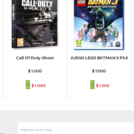
Call Of Duty Ghost
JUEGO LEGO BATMAN 3 PS4
$
1.200
$
1.500
$
1.080
$
1.350