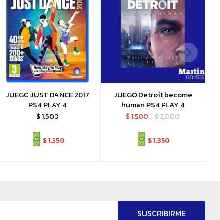
JUEGO JUST DANCE 2017
JUEGO Detroit become
PS4 PLAY 4
human PS4 PLAY 4
$
1.500
$
1.500
$
2.000
$
1.350
$
1.350
SUSCRIBIRME