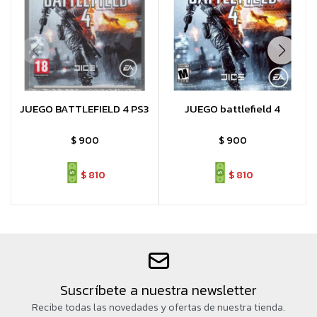
JUEGO BATTLEFIELD 4 PS3
JUEGO battlefield 4
$
900
$
900
$
810
$
810
Suscríbete a nuestra newsletter
Recibe todas las novedades y ofertas de nuestra tienda.