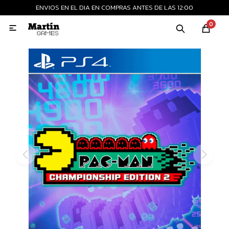
ENVIOS EN EL DIA EN COMPRAS ANTES DE LAS 12:00
MI CUENTA
0

Playstation
Xbox
Nintendo
Retro
Consolas nuevas
Consolas recertificadas
Juegos
Accesorios