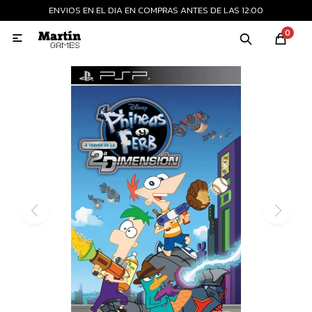
ENVIOS EN EL DIA EN COMPRAS ANTES DE LAS 12:00
MI CUENTA
0

Playstation
Xbox
Nintendo
Retro
Consolas nuevas
Consolas recertificadas
Juegos
Accesorios