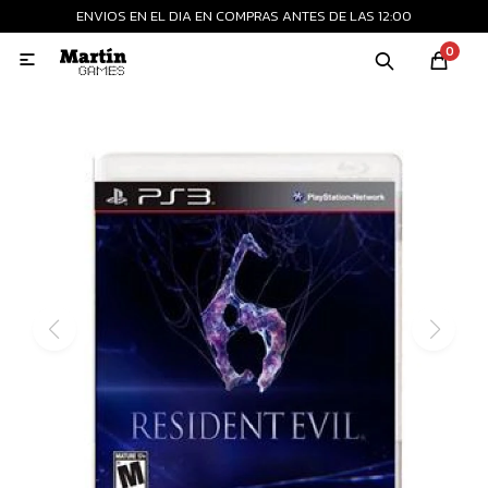
ENVIOS EN EL DIA EN COMPRAS ANTES DE LAS 12:00
MI CUENTA
0

Playstation
Xbox
Nintendo
Retro
Consolas nuevas
Consolas recertificadas
Juegos
Accesorios