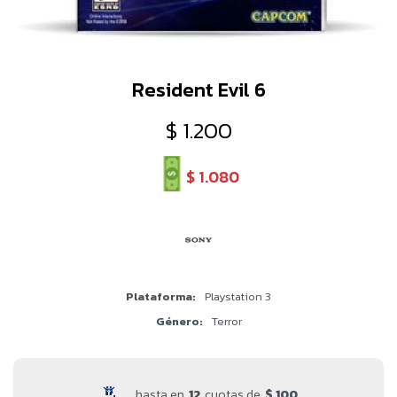
Resident Evil 6
$
1.200
$
1.080
Plataforma
Playstation 3
Género
Terror
hasta en
12
cuotas de
$ 100