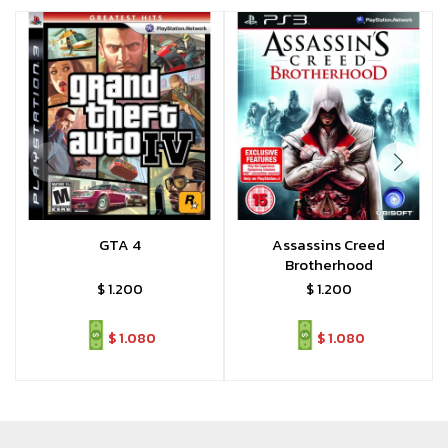
GTA 4
Assassins Creed
Brotherhood
$
1.200
$
1.200
$
1.080
$
1.080