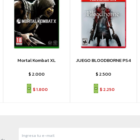
Mortal Kombat XL
JUEGO BLOODBORNE PS4
$
2.000
$
2.500
$
1.800
$
2.250