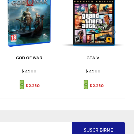
GOD OF WAR
GTA V
$
2.500
$
2.500
$
2.250
$
2.250
SUSCRIBIRME