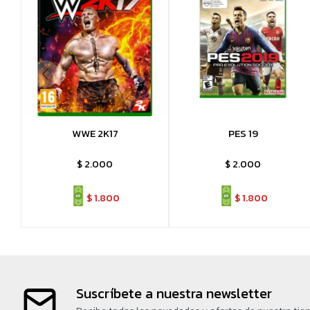
WWE 2K17
PES 19
$
2.000
$
2.000
$
1.800
$
1.800
Suscríbete a nuestra newsletter