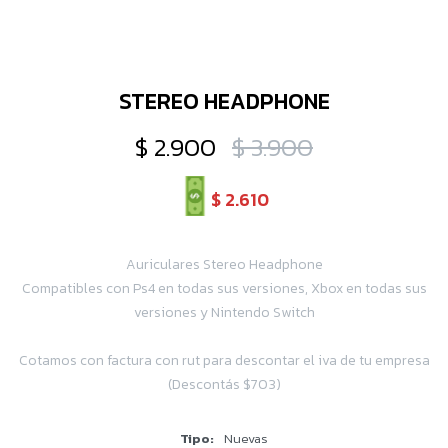
STEREO HEADPHONE
$
2.900
$
3.900
$
2.610
Auriculares Stereo Headphone
Compatibles con Ps4 en todas sus versiones, Xbox en todas sus
versiones y Nintendo Switch
Cotamos con factura con rut para descontar el iva de tu empresa
(Descontás $703)
Tipo
Nuevas