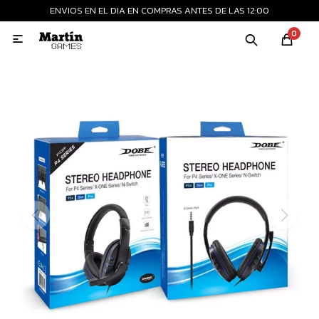
ENVIOS EN EL DIA EN COMPRAS ANTES DE LAS 12:00
MI CUENTA
0

Playstation
Xbox
Nintendo
Retro
Consolas nuevas
Consolas recertificadas
Juegos
Accesorios