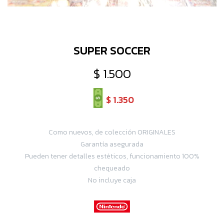
SUPER SOCCER
$
1.500
$
1.350
Como nuevos, de colección ORIGINALES
Garantía asegurada
Pueden tener detalles estéticos, funcionamiento 100%
chequeado
No incluye caja