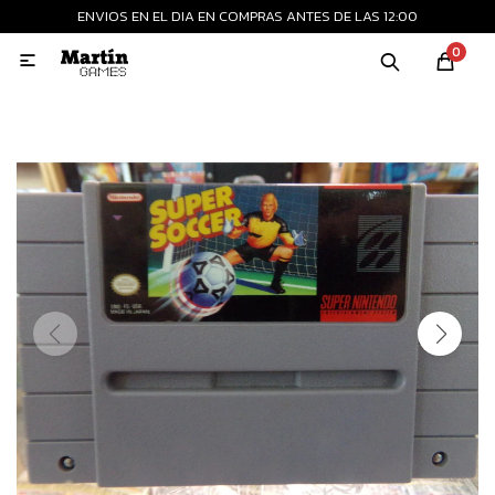
ENVIOS EN EL DIA EN COMPRAS ANTES DE LAS 12:00
MI CUENTA
0

Playstation
Xbox
Nintendo
Retro
Consolas nuevas
Consolas recertificadas
Juegos
Accesorios