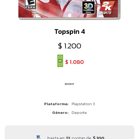
Topspin 4
$
1.200
$
1.080
Plataforma
Playstation 3
Género
Deporte
hasta en
12
cuotas de
$ 100