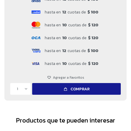
hasta en
12
cuotas de
$ 100
hasta en
10
cuotas de
$ 120
hasta en
10
cuotas de
$ 120
hasta en
12
cuotas de
$ 100
hasta en
10
cuotas de
$ 120
1
COMPRAR
Productos que te pueden interesar