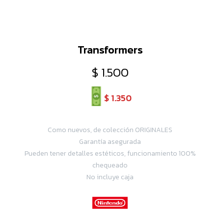
Transformers
$
1.500
$
1.350
Como nuevos, de colección ORIGINALES
Garantía asegurada
Pueden tener detalles estéticos, funcionamiento 100%
chequeado
No incluye caja