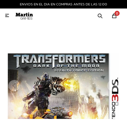
ENVIOS EN EL DIA EN COMPRAS ANTES DE LAS 12:00
MI CUENTA
0

Playstation
Xbox
Nintendo
Retro
Consolas nuevas
Consolas recertificadas
Juegos
Accesorios