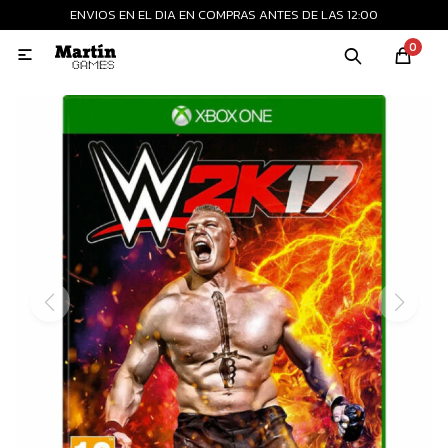
ENVIOS EN EL DIA EN COMPRAS ANTES DE LAS 12:00
MI CUENTA
0

Playstation
Xbox
Nintendo
Retro
Consolas nuevas
Consolas recertificadas
Juegos
Accesorios