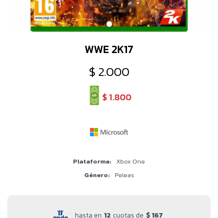
WWE 2K17
$
2.000
$
1.800
Plataforma
Xbox One
Género
Peleas
hasta en
12
cuotas de
$ 167