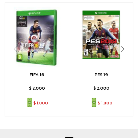
FIFA 16
PES 19
$
2.000
$
2.000
$
1.800
$
1.800