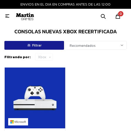
ENVIOS EN EL DIA EN COMPRAS ANTES DE LAS 12:00
MI CUENTA
0

Playstation
Xbox
Nintendo
Retro
CONSOLAS NUEVAS XBOX RECERTIFICADA
Recomendados
Consolas nuevas
Filtrando por:
Xbox
Consolas recertificadas
Juegos
Accesorios