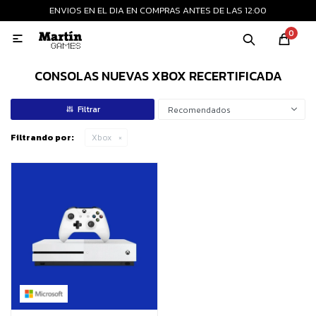
ENVIOS EN EL DIA EN COMPRAS ANTES DE LAS 12:00
MI CUENTA
0

Playstation
Xbox
Nintendo
Retro
CONSOLAS NUEVAS XBOX RECERTIFICADA
Recomendados
Consolas nuevas
Filtrando por:
Xbox
Consolas recertificadas
Juegos
Accesorios