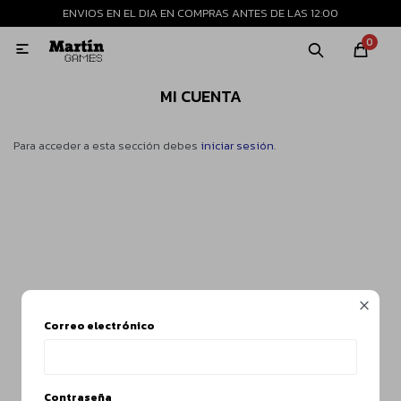
ENVIOS EN EL DIA EN COMPRAS ANTES DE LAS 12:00
MI CUENTA
0

Playstation
Xbox
Nintendo
Retro
MI CUENTA
Para acceder a esta sección debes
iniciar sesión
.
Consolas nuevas
Consolas recertificadas
Juegos

Correo electrónico
Accesorios
Contraseña