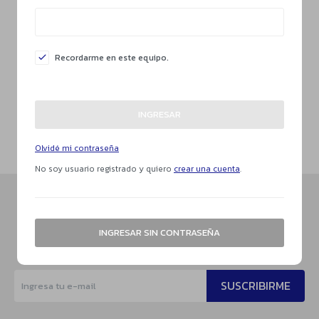
Recordarme en este equipo.
INGRESAR
Olvidé mi contraseña
No soy usuario registrado y quiero
crear una cuenta
.
Suscríbete a nuestra newsletter
INGRESAR SIN CONTRASEÑA
Recibe todas las novedades y ofertas de nuestra tienda.
SUSCRIBIRME